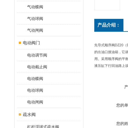
气动蝶阀
气动球阀
产品介绍：
气动闸阀
电动阀门
先导式顺序阀DZ20
的出油口接油箱，它
电动调节阀
用。采用顺序阀的平
液压缸下行回油路上
电动截止阀
电动蝶阀
电动球阀
电动闸阀
您的
疏水阀
您的
杠杆浮球式疏水阀