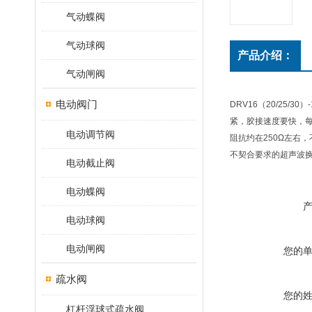
气动蝶阀
气动球阀
产品介绍：
气动闸阀
电动阀门
DRV16（20/25
紧，胶接速度要快，每
电动调节阀
阻抗约在250Ω左右
不契合要求的超声波
电动截止阀
电动蝶阀
电动球阀
电动闸阀
您的
疏水阀
您的
杠杆浮球式疏水阀