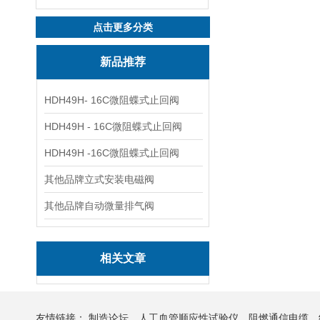
点击更多分类
新品推荐
HDH49H- 16C微阻蝶式止回阀
HDH49H - 16C微阻蝶式止回阀
HDH49H -16C微阻蝶式止回阀
其他品牌立式安装电磁阀
其他品牌自动微量排气阀
相关文章
友情链接：
制造论坛
人工血管顺应性试验仪
阻燃通信电缆