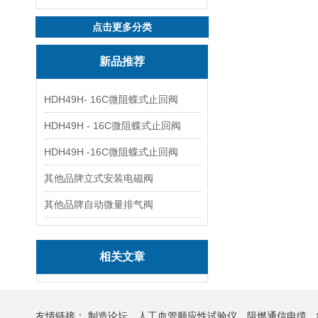
点击更多分类
新品推荐
HDH49H- 16C微阻蝶式止回阀
HDH49H - 16C微阻蝶式止回阀
HDH49H -16C微阻蝶式止回阀
其他品牌立式安装电磁阀
其他品牌自动微量排气阀
相关文章
友情链接：
制造论坛
人工血管顺应性试验仪
阻燃通信电缆