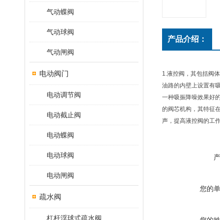
气动蝶阀
气动球阀
产品介绍：
气动闸阀
电动阀门
1.液控阀，其包括
油路的内壁上设置有
电动调节阀
一种吸振降噪效果好
的阀芯机构，其特征
电动截止阀
声，提高液控阀的工
电动蝶阀
电动球阀
电动闸阀
您的
疏水阀
杠杆浮球式疏水阀