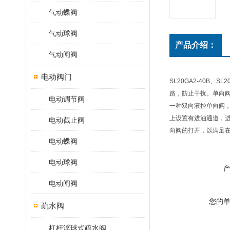
气动蝶阀
气动球阀
产品介绍：
气动闸阀
电动阀门
SL20GA2-40
路，防止干扰。单向阀
电动调节阀
一种双向液控单向阀
上设置有进油通道，
电动截止阀
向阀的打开，以满足
电动蝶阀
电动球阀
电动闸阀
您的
疏水阀
杠杆浮球式疏水阀