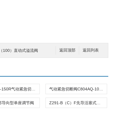
50（100）直动式溢流阀
返回顶部
返回列表
C804ASQ-150R气动紧急切断阀
气动紧急切断阀C804AQ-100R
顶部导向型单座调节阀
Z291-B（C）F先导活塞式电磁阀