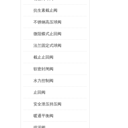
抗生素截止阀
不锈钢高压球阀
微阻蝶式止回阀
法兰固定式球阀
截止止回阀
软密封闸阀
水力控制阀
止回阀
安全泄压持压阀
暖通平衡阀
排泥阀