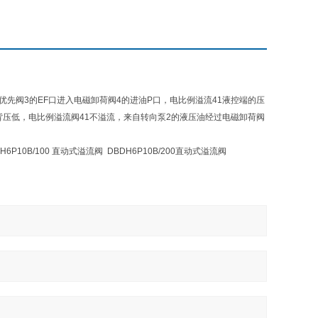
先阀3的EF口进入电磁卸荷阀4的进油P口，电比例溢流41液控端的压
压低，电比例溢流阀41不溢流，来自转向泵2的液压油经过电磁卸荷阀
DH6P10B/100 直动式溢流阀 DBDH6P10B/200直动式溢流阀