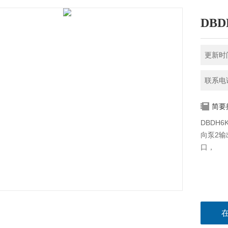
DBD
更新时间
联系电话
简要
DBDH
向泵2输
口，