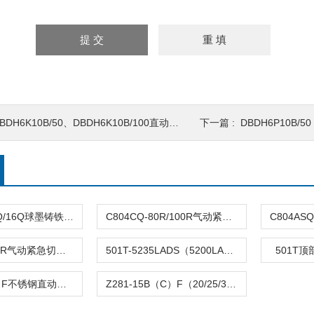
BDH6K10B/50、DBDH6K10B/100直动式溢流阀
下一篇 :
DBDH6P10B/
DFQ4LX-10Q/16Q球墨铸铁倒流防止器
C804CQ-80R/100R气动紧急切断阀
C804TQ-100R气动紧急切断阀
501T-5235LADS（5200LA）气动单座调节阀
501T
Z282-B（C）F不锈钢直动活塞式电磁阀
Z281-15B（C）F（20/25/32/40/50）活塞电磁阀