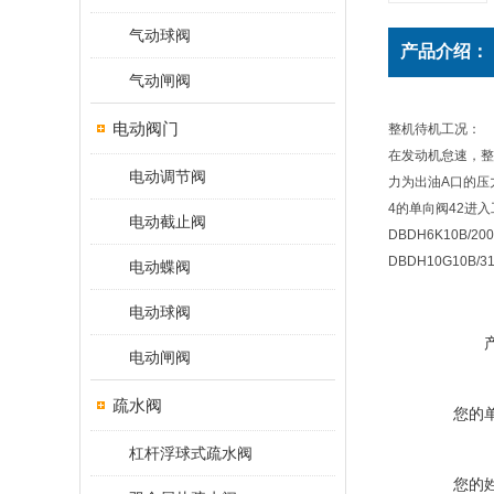
气动球阀
产品介绍：
气动闸阀
电动阀门
整机待机工况：
在发动机怠速，整
电动调节阀
力为出油A口的压
4的单向阀42进
电动截止阀
DBDH6K10B/2
DBDH10G10B/
电动蝶阀
电动球阀
电动闸阀
疏水阀
您的
杠杆浮球式疏水阀
您的