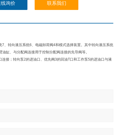
在线询价
联系我们
统7、转向液压系统6、电磁卸荷阀4和模式选择装置。其中转向液压系统
臂油缸、与分配阀连接用于控制分配阀连接的先导阀等。
P口连接；转向泵2的进油口、优先阀3的回油T口和工作泵5的进油口与液