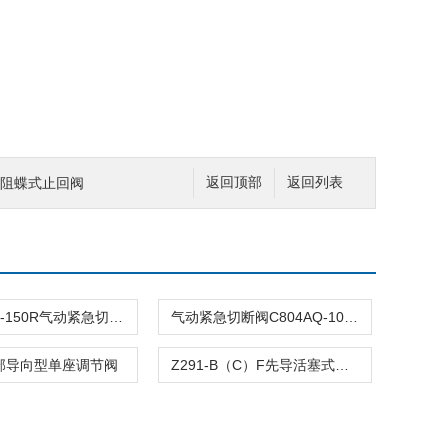
C微阻蝶式止回阀
返回顶部
返回列表
C804ASQ-150R气动紧急切断阀
气动紧急切断阀C804AQ-100R
顶部导向型单座调节阀
Z291-B（C）F先导活塞式电磁阀