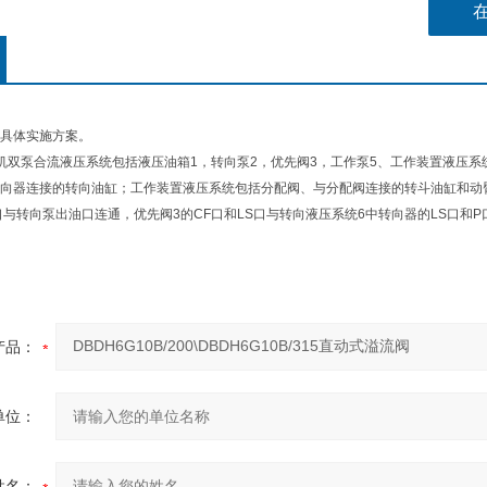
具体实施方案。
机双泵合流液压系统包括液压油箱1，转向泵2，优先阀3，工作泵5、工作装置液压系
向器连接的转向油缸；工作装置液压系统包括分配阀、与分配阀连接的转斗油缸和动
口与转向泵出油口连通，优先阀3的CF口和LS口与转向液压系统6中转向器的LS口和
产品：
单位：
姓名：