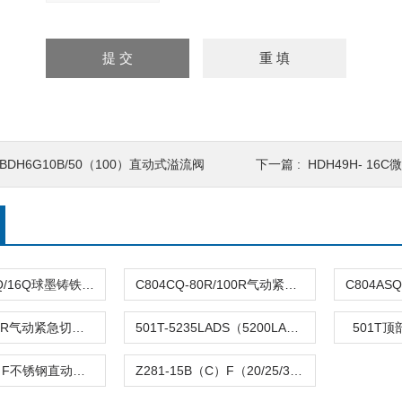
BDH6G10B/50（100）直动式溢流阀
下一篇 :
HDH49H- 16
DFQ4LX-10Q/16Q球墨铸铁倒流防止器
C804CQ-80R/100R气动紧急切断阀
C804TQ-100R气动紧急切断阀
501T-5235LADS（5200LA）气动单座调节阀
501T
Z282-B（C）F不锈钢直动活塞式电磁阀
Z281-15B（C）F（20/25/32/40/50）活塞电磁阀