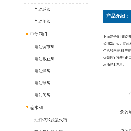
气动球阀
产品介绍：
气动闸阀
电动阀门
下面结合附图说明
如图2所示，装载
电动调节阀
包括转向器和与转
优先阀3的进油P
电动截止阀
压油箱1连通。
电动蝶阀
电动球阀
电动闸阀
疏水阀
您的
杠杆浮球式疏水阀
您的