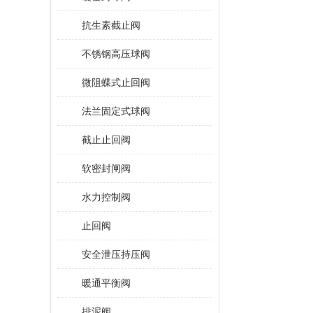
抗生素截止阀
不锈钢高压球阀
微阻蝶式止回阀
法兰固定式球阀
截止止回阀
软密封闸阀
水力控制阀
止回阀
安全泄压持压阀
暖通平衡阀
排泥阀