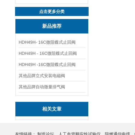
点击更多分类
新品推荐
HDH49H- 16C微阻蝶式止回阀
HDH49H - 16C微阻蝶式止回阀
HDH49H -16C微阻蝶式止回阀
其他品牌立式安装电磁阀
其他品牌自动微量排气阀
相关文章
友情链接：
制造论坛
人工血管顺应性试验仪
阻燃通信电缆