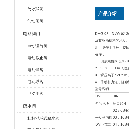
气动球阀
产品介绍：
气动闸阀
电动阀门
DMG-02、DMG
及其驱动机构的承动
电动调节阀
用手操作手动杆，使回
备注：
电动截止阀
1、现成规格阀心为2B
2、3C3、3C6中
电动蝶阀
3、背压高于7MPa
电动球阀
4、手动杆力矩，随容
型号说明
电动闸阀
DMT
-06
型号说明
油口尺寸
疏水阀
02：6通径
手动换向阀
03：10通
杠杆浮球式疏水阀
DMT-管式
04：16通