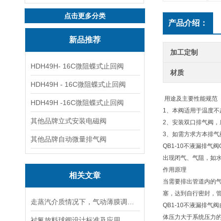
点击更多分类
产品介绍：
新品推荐
加工定制
HDH49H- 16C微阻蝶式止回阀
材质
HDH49H - 16C微阻蝶式止回阀
用途及主要性能规范
HDH49H -16C微阻蝶式止回阀
1、本阀适用于温度不
其他品牌立式安装电磁阀
2、安装双口排气阀，底
3、如需方求方本排
其他品牌自动微量排气阀
QB1-10不液漏排
出现闭气、气阻，如
作用原理
相关文章
当需要排出管道内的
塞，达到自行密封，
走蒸汽介质情况下，气动薄膜调节阀应该如何选型
QB1-10不液漏排
体压力大于系统压力
衬氟放料球阀设计标准及应用