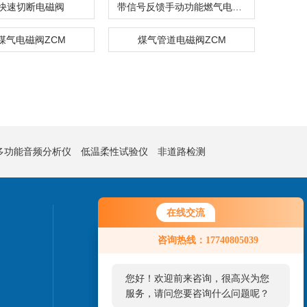
快速切断电磁阀
带信号反馈手动功能燃气电磁阀
煤气电磁阀ZCM
煤气管道电磁阀ZCM
多功能音频分析仪
低温柔性试验仪
非道路检测
在线交流
联系我们
咨询热线：17740805039
24小时热线：
021-37111592
您好！欢迎前来咨询，很高兴为您
服务，请问您要咨询什么问题呢？