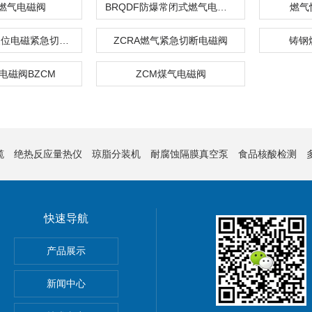
F燃气电磁阀
BRQDF防爆常闭式燃气电磁阀
燃气
常开式手动复位电磁紧急切断阀
ZCRA燃气紧急切断电磁阀
铸钢
电磁阀BZCM
ZCM煤气电磁阀
缆
绝热反应量热仪
琼脂分装机
耐腐蚀隔膜真空泵
食品核酸检测
快速导航
X-0020/ARSX-0025
产品展示
新闻中心