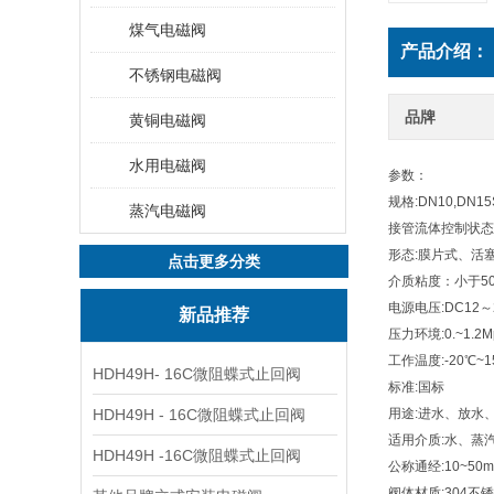
煤气电磁阀
产品介绍：
不锈钢电磁阀
品牌
黄铜电磁阀
水用电磁阀
参数：
规格:DN10,DN15S
蒸汽电磁阀
接管流体控制状态
形态:膜片式、活
点击更多分类
介质粘度：小于50
电源电压:DC12～2
新品推荐
压力环境:0.~1.2M
工作温度:-20℃~1
HDH49H- 16C微阻蝶式止回阀
标准:国标
HDH49H - 16C微阻蝶式止回阀
用途:进水、放水
适用介质:水、蒸
HDH49H -16C微阻蝶式止回阀
公称通经:10~50
阀体材质:304不