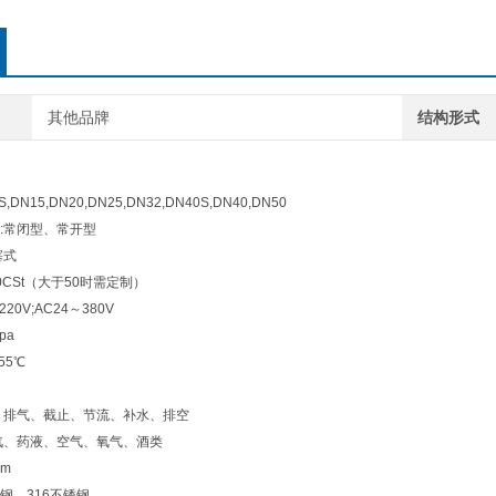
其他品牌
结构形式
,DN15,DN20,DN25,DN32,DN40S,DN40,DN50
:常闭型、常开型
塞式
CSt（大于50时需定制）
20V;AC24～380V
pa
55℃
、排气、截止、节流、补水、排空
汽、药液、空气、氧气、酒类
mm
锈钢、316不锈钢