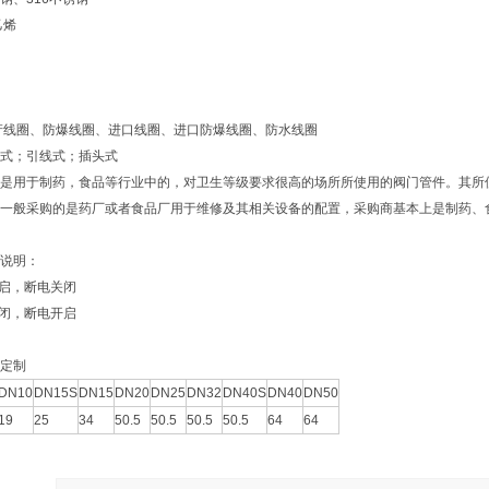
乙烯
产线圈、防爆线圈、进口线圈、进口防爆线圈、防水线圈
式；引线式；插头式
是用于制药，食品等行业中的，对卫生等级要求很高的场所所使用的阀门管件。其所使
一般采购的是药厂或者食品厂用于维修及其相关设备的配置，采购商基本上是制药、
说明：
开启，断电关闭
关闭，断电开启
定制
DN10
DN15S
DN15
DN20
DN25
DN32
DN40S
DN40
DN50
19
25
34
50.5
50.5
50.5
50.5
64
64