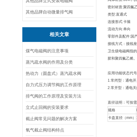
其他品牌立式安装电磁阀
密封材质:聚四氟
其他品牌自动微量排气阀
类型:直通式
连接形式:卡箍
流动方向:单向
相关文章
零部件及配件:国
接线方式：接线座
煤气电磁阀的注意事项
卫生级电磁阀指的
胶和聚四氟乙烯。
蒸汽疏水阀的作用及分类
热动力（圆盘式）蒸汽疏水阀
应用功能状态代号
1.常闭型：通电
自力式压力调节阀的工作原理
2.常开型：通电
排气阀的工作原理及安装方法
直径说明：可按需
立式止回阀的安装要求
规格
卡盘直径（mm）
截止阀常见问题的解决方案
氧气截止阀结构特点