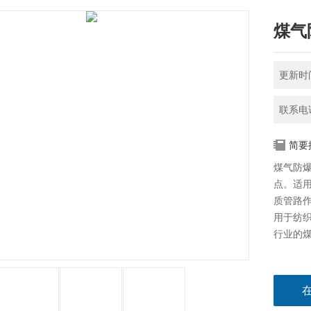
煤气
更新时间
联系电话
简要
煤气防
点。适
质管路
用于纺
行业的