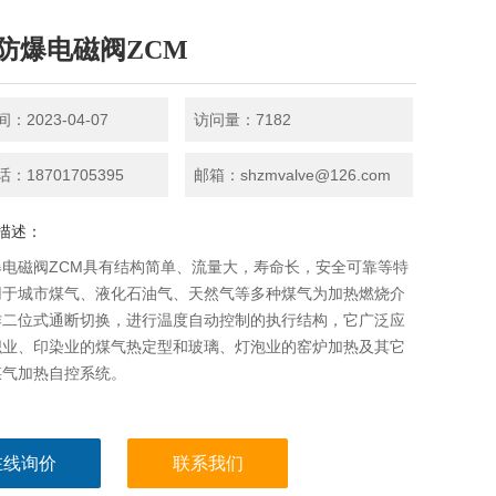
防爆电磁阀ZCM
：2023-04-07
访问量：7182
：18701705395
邮箱：shzmvalve@126.com
描述：
爆电磁阀ZCM具有结构简单、流量大，寿命长，安全可靠等特
用于城市煤气、液化石油气、天然气等多种煤气为加热燃烧介
作二位式通断切换，进行温度自动控制的执行结构，它广泛应
织业、印染业的煤气热定型和玻璃、灯泡业的窑炉加热及其它
煤气加热自控系统。
在线询价
联系我们