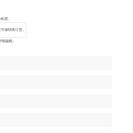
质粘度。
压可做特殊订货。
型电磁阀。