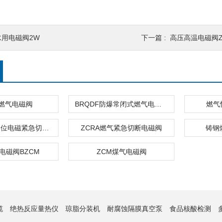
水用电磁阀2W
下一篇 :
高压高温电磁阀Z
F燃气电磁阀
BRQDF防爆常闭式燃气电磁阀
燃气
常开式手动复位电磁紧急切断阀
ZCRA燃气紧急切断电磁阀
铸钢
电磁阀BZCM
ZCM煤气电磁阀
缆
绝热反应量热仪
琼脂分装机
耐腐蚀隔膜真空泵
食品核酸检测