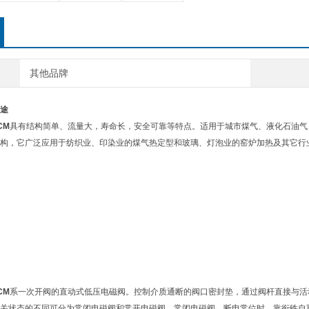
其他品牌
途
CM
具有结构简单、流量大，寿命长，安全可靠等特点。适用于城市煤气、液化石油气
构，它广泛应用于纺织业、印染业的煤气热定型和玻璃、灯泡业的窑炉加热及其它行
CM
系一次开阀的直动式低压电磁阀。控制介质通断的阀口密封垫，通过阀杆直接与活
关状态的不同可分为常闭电磁阀和常开电磁阀，常闭电磁阀，断电常位时，靠衔铁自