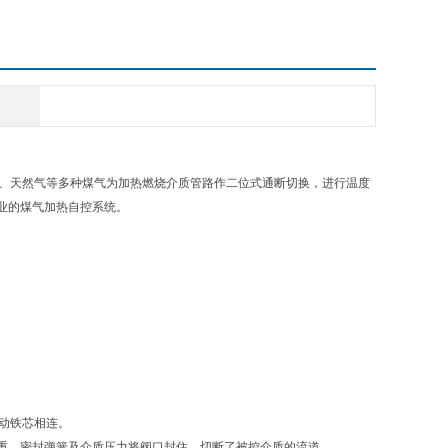
、天然气等多种煤气为加热燃烧介质管路作二位式通断切换，进行温度
业的煤气加热自控系统。
动铁芯相连。
重、密封弹簧及介质压力将阀口封住，切断了被控介质的流道。