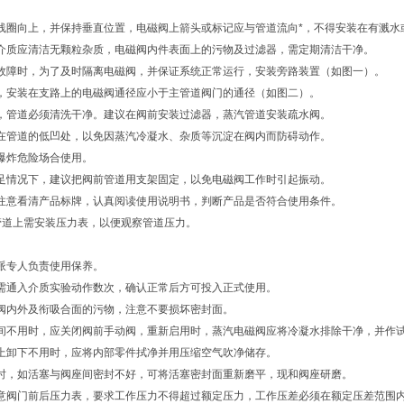
线圈向上，并保持垂直位置，电磁阀上箭头或标记应与管道流向*，不得安装在有溅水
介质应清洁无颗粒杂质，电磁阀内件表面上的污物及过滤器，需定期清洁干净。
故障时，为了及时隔离电磁阀，并保证系统正常运行，安装旁路装置（如图一）。
，安装在支路上的电磁阀通径应小于主管道阀门的通径（如图二）。
，管道必须清洗干净。建议在阀前安装过滤器，蒸汽管道安装疏水阀。
在管道的低凹处，以免因蒸汽冷凝水、杂质等沉淀在阀内而防碍动作。
爆炸危险场合使用。
足情况下，建议把阀前管道用支架固定，以免电磁阀工作时引起振动。
注意看清产品标牌，认真阅读使用说明书，判断产品是否符合使用条件。
管道上需安装压力表，以便观察管道压力。
派专人负责使用保养。
需通入介质实验动作数次，确认正常后方可投入正式使用。
阀内外及衔吸合面的污物，注意不要损坏密封面。
间不用时，应关闭阀前手动阀，重新启用时，蒸汽电磁阀应将冷凝水排除干净，并作
上卸下不用时，应将内部零件拭净并用压缩空气吹净储存。
时，如活塞与阀座间密封不好，可将活塞密封面重新磨平，现和阀座研磨。
意阀门前后压力表，要求工作压力不得超过额定压力，工作压差必须在额定压差范围