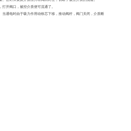
，打开阀口，被控介质便可流通了。
。当通电时由于吸力作用动铁芯下移，推动阀杆，阀门关闭，介质断