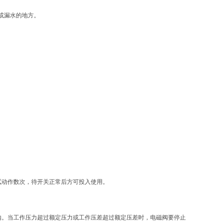
或漏水的地方。
试动作数次，待开关正常后方可投入使用。
内。当工作压力超过额定压力或工作压差超过额定压差时，电磁阀要停止