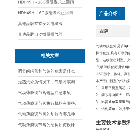
HDH49H - 16C微阻蝶式止回阀
HDH49H -16C微阻蝶式止回阀
产品介绍：
其他品牌立式安装电磁阀
品牌
其他品牌自动微量排气阀
气动薄膜套筒调节阀H
操作稳定,具有可靠的
相关文章
型、波纹管密封型、夹
气动薄膜套筒调节阀
调节阀闪蒸和气蚀的危害是什么
HSC形小、体轻、高
本产品由新型的气动
走蒸汽介质情况下，气动薄膜调节阀应该如何选型
1、采用平衡型阀芯
气动薄膜调节阀选型注意事项
2、阀芯导向面大，
3、比普通单双座调节
气动薄膜调节阀执行机构有哪些特点
4、结构简单，装拆维
气动薄膜调节阀的垫片有哪几种
主要技术参数
气动薄膜调节阀的结构如何设计
外形尺寸