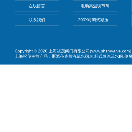
在线留言
电动高温调节阀
联系我们
200X可调式减压阀（减压稳
Copyright © 2026 上海祝茂阀门有限公司(www.shzmvalve.co
上海祝茂主营产品：斯派莎克蒸汽疏水阀,杠杆式蒸汽疏水阀,倒